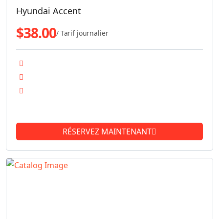
Hyundai Accent
$
38.00
/ Tarif journalier
Transmission automatique
Moteur diesel
Climatisation
See more
RÉSERVEZ MAINTENANT