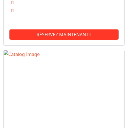
Finitions intérieures haut de gamme
Système de navigation avancé
See more
RÉSERVEZ MAINTENANT