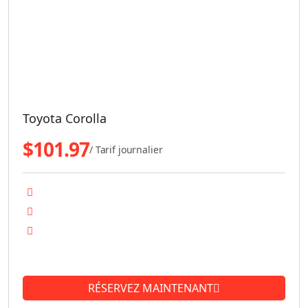
Toyota Corolla
$
101.97
/ Tarif journalier
Transmission automatique
Moteur économique en carburant
Climatisation
See more
RÉSERVEZ MAINTENANT