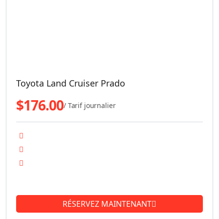
Toyota Land Cruiser Prado
$
176.00
/ Tarif journalier
Transmission 4x4
Moteur diesel
Transmission manuelle
See more
RÉSERVEZ MAINTENANT